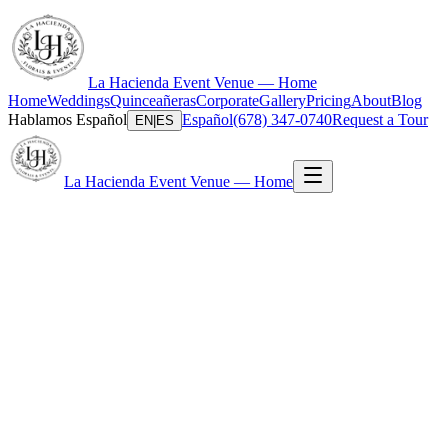
La Hacienda Event Venue — Home
Home
Weddings
Quinceañeras
Corporate
Gallery
Pricing
About
Blog
Hablamos Español
Español
(678) 347-0740
Request a Tour
EN
|
ES
La Hacienda Event Venue — Home
What is the starting price for an event at La Hacienda?
Are packages truly all-inclusive, or are there hidden add-ons?
What are the payment terms?