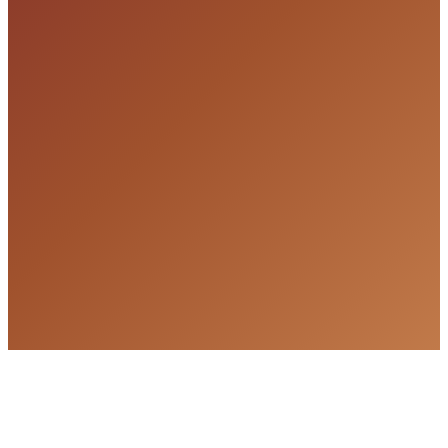
¿Cuánto cuesta una quinceañera en La Hacienda?
¿Qué está incluido en el paquete?
¿Podemos tener ceremonia religiosa en el salón?
¿La comida es tradicional mexicana?
¿Cuántos invitados puede recibir el salón?
¿Qué bebidas están incluidas?
¿Con cuánto tiempo debemos reservar?
¿Hay alguien que hable español en el equipo?
¿Podemos hacer degustación antes de decidir?
¿Cómo reservamos una visita al salón?