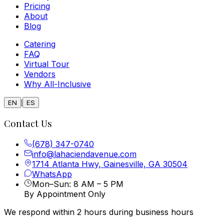
Pricing
About
Blog
Catering
FAQ
Virtual Tour
Vendors
Why All-Inclusive
|
EN
ES
Contact Us
(678) 347-0740
info@lahaciendavenue.com
1714 Atlanta Hwy, Gainesville, GA 30504
WhatsApp
Mon–Sun: 8 AM – 5 PM
By Appointment Only
We respond within 2 hours during business hours